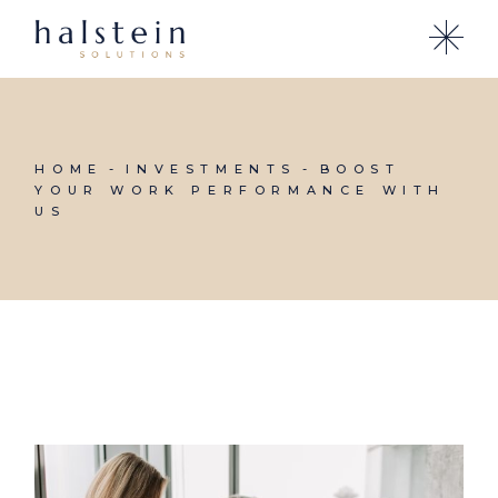
Skip
to
the
content
HOME
INVESTMENTS
BOOST
YOUR WORK PERFORMANCE WITH
US