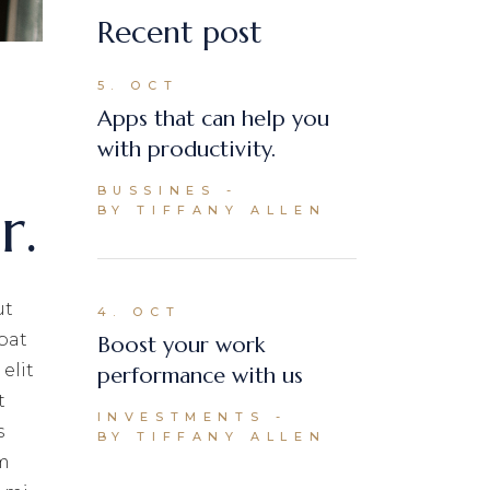
Recent post
5. OCT
Apps that can help you
with productivity.
BUSSINES
r.
BY TIFFANY ALLEN
ut
4. OCT
pat
Boost your work
elit
performance with us
t
INVESTMENTS
s
BY TIFFANY ALLEN
um