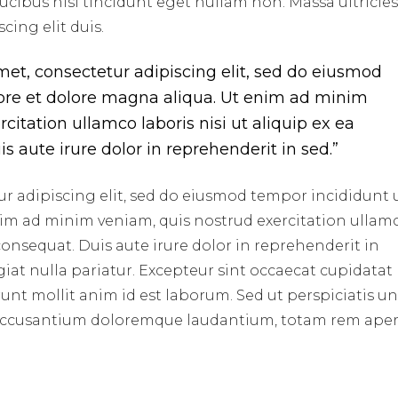
aucibus nisl tincidunt eget nullam non. Massa ultricie
cing elit duis.
met, consectetur adipiscing elit, sed do eiusmod
ore et dolore magna aliqua. Ut enim ad minim
citation ullamco laboris nisi ut aliquip ex ea
aute irure dolor in reprehenderit in sed.”
r adipiscing elit, sed do eiusmod tempor incididunt 
nim ad minim veniam, quis nostrud exercitation ullam
consequat. Duis aute irure dolor in reprehenderit in
ugiat nulla pariatur. Excepteur sint occaecat cupidata
erunt mollit anim id est laborum. Sed ut perspiciatis u
m accusantium doloremque laudantium, totam rem ape