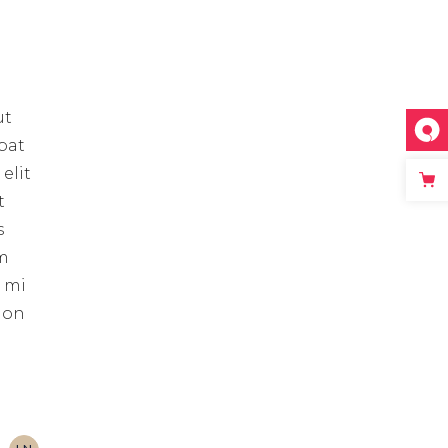
ut
pat
elit
t
s
um
s mi
 non