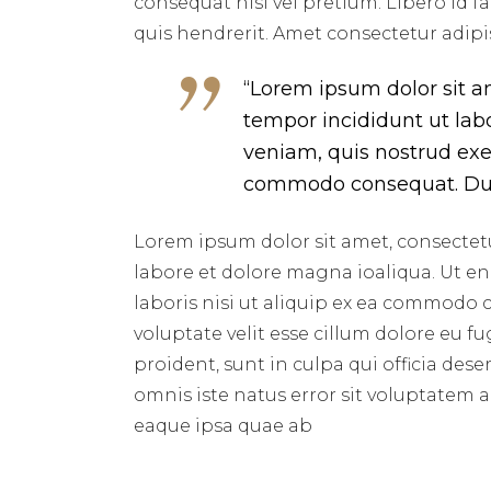
consequat nisl vel pretium. Libero id f
quis hendrerit. Amet consectetur adipis
“Lorem ipsum dolor sit a
tempor incididunt ut lab
veniam, quis nostrud exer
commodo consequat. Duis 
Lorem ipsum dolor sit amet, consectetu
labore et dolore magna ioaliqua. Ut e
laboris nisi ut aliquip ex ea commodo 
voluptate velit esse cillum dolore eu f
proident, sunt in culpa qui officia des
omnis iste natus error sit voluptate
eaque ipsa quae ab