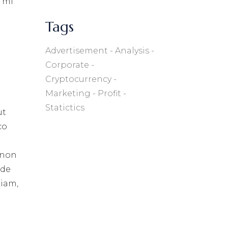
s mi
Tags
Advertisement
Analysis
Corporate
Cryptocurrency
Marketing
Profit
Statictics
ut
co
t non
nde
riam,