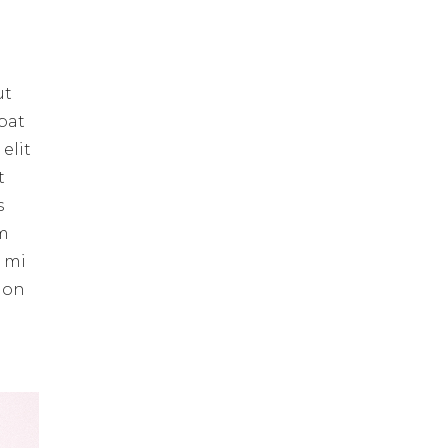
ut
pat
elit
t
s
um
s mi
 non