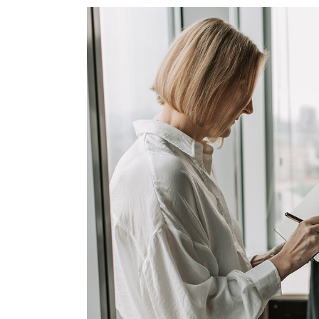
CO
IN
LA