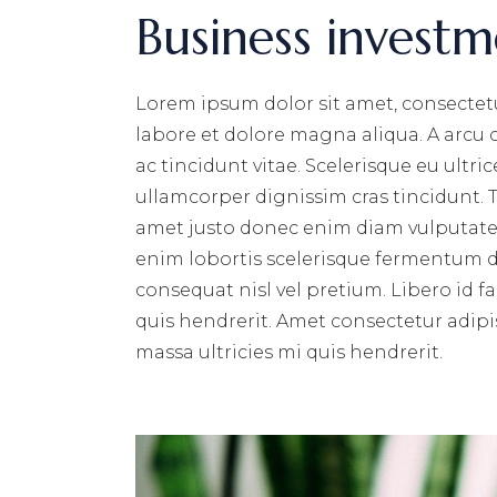
Business investm
Lorem ipsum dolor sit amet, consectetu
labore et dolore magna aliqua. A arcu
ac tincidunt vitae. Scelerisque eu ultri
ullamcorper dignissim cras tincidunt. T
amet justo donec enim diam vulputate 
enim lobortis scelerisque fermentum du
consequat nisl vel pretium. Libero id f
quis hendrerit. Amet consectetur adipis
massa ultricies mi quis hendrerit.